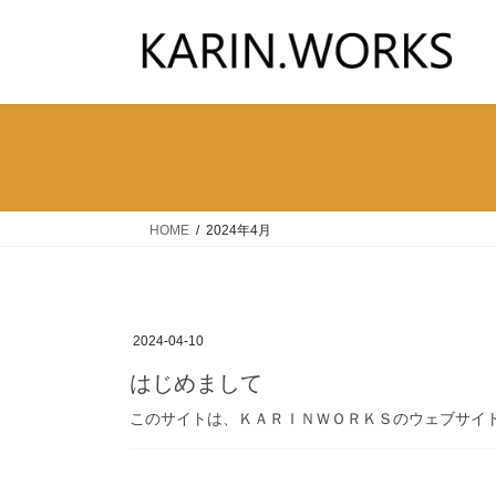
コ
ナ
ン
ビ
テ
ゲ
ン
ー
ツ
シ
へ
ョ
ス
ン
キ
に
ッ
移
HOME
2024年4月
プ
動
2024-04-10
はじめまして
このサイトは、ＫＡＲＩＮＷＯＲＫＳのウェブサイ