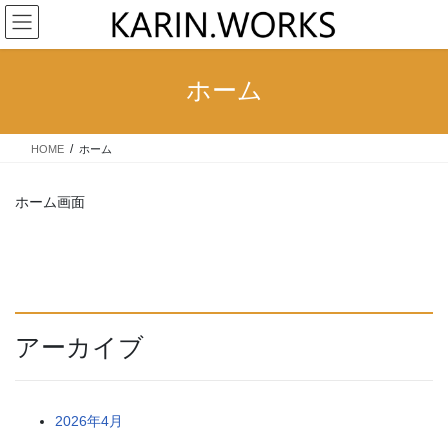
コ
ナ
ン
ビ
テ
ゲ
ン
ー
ホーム
ツ
シ
へ
ョ
ス
ン
HOME
ホーム
キ
に
ッ
移
プ
動
ホーム画面
アーカイブ
2026年4月